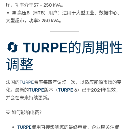
厅
，功率介于37 – 250 kVA。
🔹
🏢 高压B（HTB）用户
：适用于
大型工业、数据中心、
大型超市
，功率> 250 kVA。
🔄
TURPE
的周期性
调整
法国的
TURPE
费率
每四年调整一次
，以适应能源市场的变
化。
最新的
TURPE
版本（
TURPE
6）已于2021年生效
，
并会在未来持续更新。
💡
如何影响电费？
TURPE
费用直接影响您的
最终电费
，企业应关注费