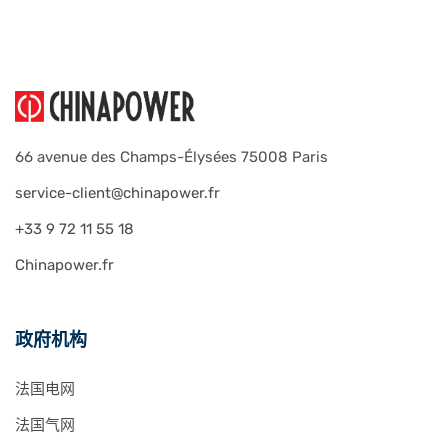
66 avenue des Champs-Élysées 75008 Paris
service-client@chinapower.fr
+33 9 72 11 55 18
Chinapower.fr
政府机构
法国电网
法国气网