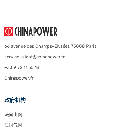
66 avenue des Champs-Élysées 75008 Paris
service-client@chinapower.fr
+33 9 72 11 55 18
Chinapower.fr
政府机构
法国电网
法国气网