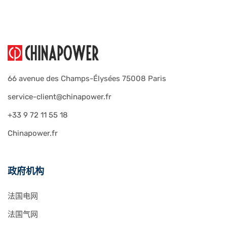
66 avenue des Champs-Élysées 75008 Paris
service-client@chinapower.fr
+33 9 72 11 55 18
Chinapower.fr
政府机构
法国电网
法国气网