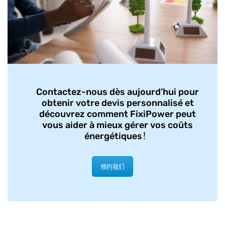
Contactez-nous dès aujourd’hui pour
obtenir votre devis personnalisé et
découvrez comment FixiPower peut
vous aider à mieux gérer vos coûts
énergétiques
！
预约我们
urjtktktylyikyf