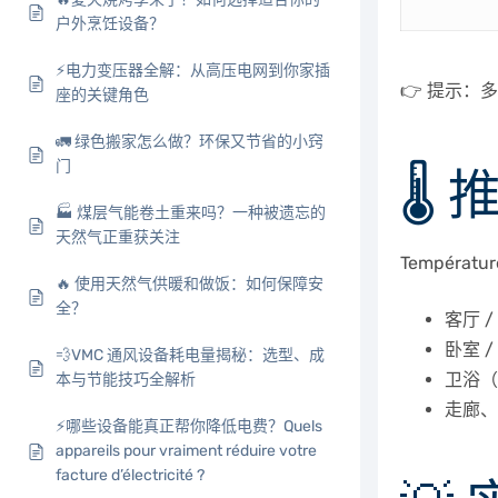
户外烹饪设备？
⚡电力变压器全解：从高压电网到你家插
👉 提示：
多
座的关键角色
🚛 绿色搬家怎么做？环保又节省的小窍
门
🌡️
🏭 煤层气能卷土重来吗？一种被遗忘的
天然气正重获关注
Température
🔥 使用天然气供暖和做饭：如何保障安
全？
客厅 / 
卧室 / 
💨VMC 通风设备耗电量揭秘：选型、成
卫浴（使
本与节能技巧全解析
走廊、
⚡哪些设备能真正帮你降低电费？Quels
appareils pour vraiment réduire votre
facture d’électricité ?