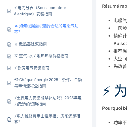
Résumé rap
⚡ 电力分表（Sous-compteur
électrique）安装指南
电暖气
🔥 如何根据面积选择合适的电暖气功
一般参
率？
精确计
Puissa
💧 散热器除泥指南
推荐温
💡 空气-水 / 地热热泵价格指南
大空间
先改
⚡ 新房电气安装指南
💳 Chèque énergie 2025：条件、金额
⚡
与申请流程全指南
⚡重做电力安装能拿补贴吗？2025年电
力改造的资助指南
Pourquoi bi
⚡电力维修费用由谁承担：房东还是租
客？
功率不