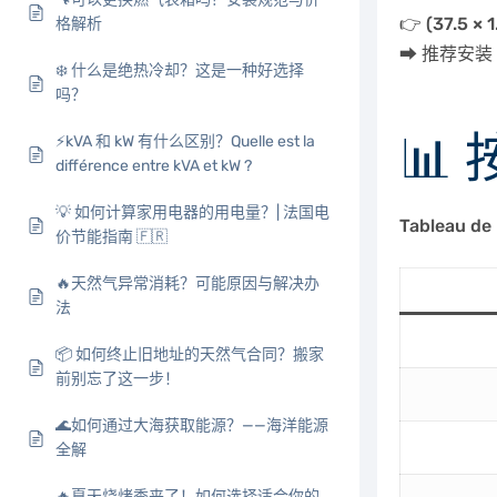
👉
(37.5 × 1
格解析
➡ 推荐安装
❄️ 什么是绝热冷却？这是一种好选择
吗？
📊
⚡kVA 和 kW 有什么区别？Quelle est la
différence entre kVA et kW ?
💡 如何计算家用电器的用电量？| 法国电
Tableau de
价节能指南 🇫🇷
🔥天然气异常消耗？可能原因与解决办
法
📦 如何终止旧地址的天然气合同？搬家
前别忘了这一步！
🌊如何通过大海获取能源？——海洋能源
全解
🔥夏天烧烤季来了！如何选择适合你的