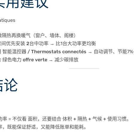
 实用建议
atiques
做隔热再换暖气
（窗户、墙体、阁楼）
大房间优先安装
2台中功率
→ 比1台大功率更均衡
用
智能温控器 / Thermostats connectés
→ 自动调节、节能7%~
合
绿色电力 offre verte
→ 减少碳排放
结论
率 = 不仅看
面积
，还要结合
体积 + 隔热 + 气候 + 使用习惯
。
率，既能保证舒适，又能降低账单和能耗。