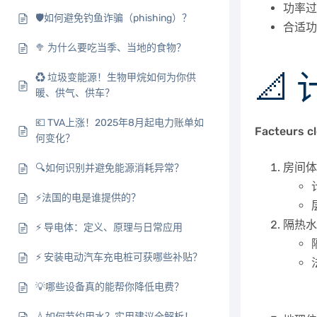
功率过
🛡️如何避免钓鱼诈骗（phishing）？
合适功
🥦 为什么要吃当季、当地的食物？
📐
♻️ 垃圾变能源！生物甲烷如何为你供
暖、供气、供车？
💶 TVA上涨！2025年8月起电力账单如
Facteurs cl
何变化？
房间体积
🔍如何识别并避免能源消耗异常？
⚡法国的电是谁提供的？
隔热水平 
⚡ 导电体：定义、原理与日常应用
⚡ 安装电动汽车充电桩可获哪些补贴？
💡哪些设备真的能帮你降低电费？
💧如何节约用水？实用建议全解析！