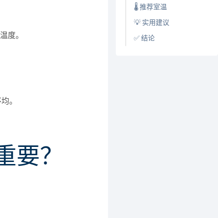
🌡️ 推荐室温
💡 实用建议
温度。
✅ 结论
不均。
重要？