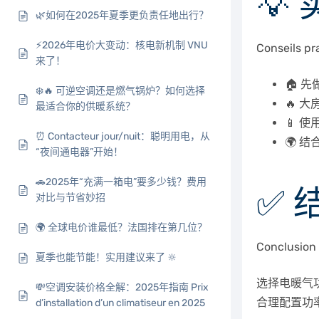
💡
🌿如何在2025年夏季更负责任地出行？
⚡2026年电价大变动：核电新机制 VNU
Conseils pr
来了！
🏠
先
❄️🔥 可逆空调还是燃气锅炉？如何选择
🔥 
最适合你的供暖系统？
📱 使
⏰ Contacteur jour/nuit：聪明用电，从
🌍 结
“夜间通电器”开始！
🚗2025年“充满一箱电”要多少钱？费用
✅ 
对比与节省妙招
🌍 全球电价谁最低？法国排在第几位？
Conclusion
夏季也能节能！实用建议来了 🔆
选择电暖气功
💸空调安装价格全解：2025年指南 Prix
合理配置功
d’installation d’un climatiseur en 2025