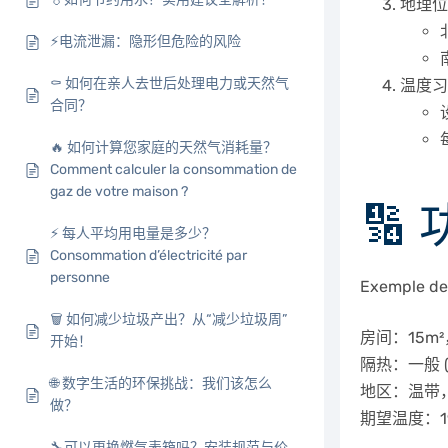
地理位置 
⚡电流泄漏：隐形但危险的风险
⚰️ 如何在亲人去世后处理电力或天然气
温度习惯 
合同？
🔥 如何计算您家庭的天然气消耗量？
Comment calculer la consommation de
gaz de votre maison ?
🔢
⚡ 每人平均用电量是多少？
Consommation d’électricité par
personne
Exemple de
🗑️ 如何减少垃圾产出？从“减少垃圾周”
房间：15m²，
开始！
隔热：一般 (G
🌐 数字生活的环保挑战：我们该怎么
地区：温带，
做？
期望温度：1
🔧可以更换燃气表箱吗？安装规范与价