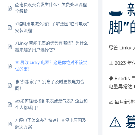
🕳
📩电费没交会发生什么？欠费处理流程
全解析
脚”
⚡️临时用电怎么接？了解法国“临时电表”
安装流程！
⚡️Linky 智能电表的优势有哪些？为什么
尽管 Lin
越来越多用户选择它？
🚨 篡改 Linky 电表？这是你绝对不该尝
📊 202
试的事！
🧠 Ene
🏠📦 搬家了？别忘了及时更换电力合
电量异常达
同！
✍️如何轻松找到电表或燃气表？企业和
📈 每月新
个人都适用！
⚠️
⚡ 停电了怎么办？快速排查停电原因及
解决方案