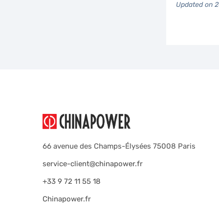
Updated on 
66 avenue des Champs-Élysées 75008 Paris
service-client@chinapower.fr
+33 9 72 11 55 18
Chinapower.fr