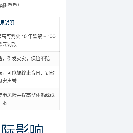
则陷阱重重！
后果说明
判处 10 年监禁 + 100
欧元罚款
路，引发火灾，保险不赔！
表，可能被终止合同、罚款
损害声誉
停电风险并提高整体系统成
本
实际影响