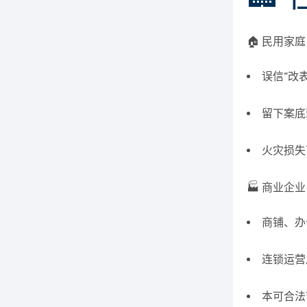
🏠 民用家庭
误信“改
留下案底
火灾损失
🏭 商业企业
商铺、办
连锁运营
本可合法