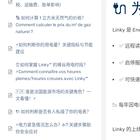
🔌
税、运输费、账单影响）
🔢 如何计算 1 立方米天然气的价格？
Comment calculer le prix du m³ de gaz
Linky 
naturel ?
⚡️如何判断你的用电量？关键指标与节能
✅ 远程
建议
✅ 启停
⏰如何掌握 Linky™ 的峰谷用电时段？
⚡Comment connaître vos heures
pleines/heures creuses avec Linky™
✅ 可快速
🇫🇷 谁是法国能源市场的关键角色？一
文看懂！⚡
📉 每年
🔌 如何判断是否有人私接了你的电表？
⚡电力紧急情况怎么办？6个关键步骤助
Linky 
你安全应对