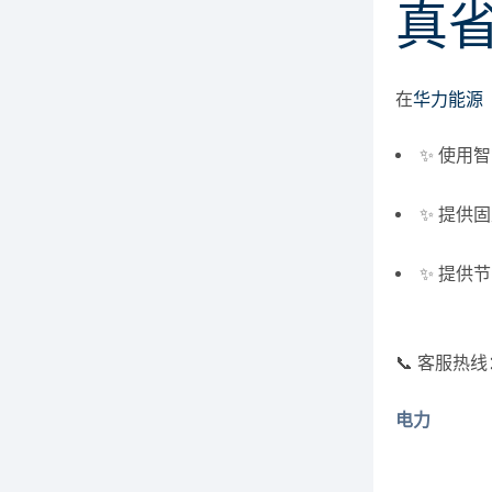
真
在
华力能源
✨ 使用
✨ 提供
✨ 提供
📞 客服热线：+
电力