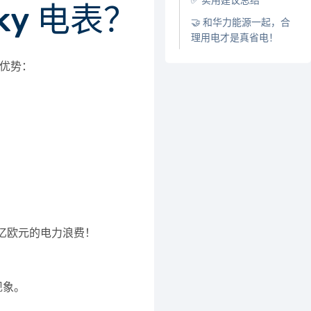
✅ 实用建议总结
ky 电表？
🤝 和华力能源一起，合
理用电才是真省电！
项优势：
 亿欧元
的电力浪费！
现象。