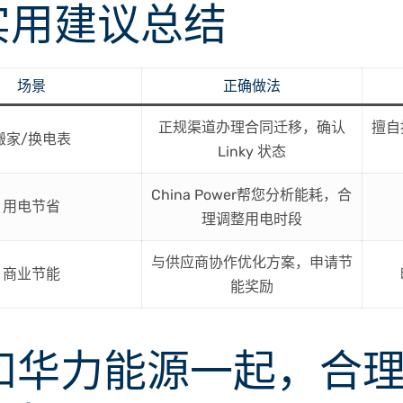
实用建议总结
场景
正确做法
正规渠道办理合同迁移，确认
擅自
搬家/换电表
Linky 状态
China Power帮您分析能耗，合
用电节省
理调整用电时段
与供应商协作优化方案，申请节
商业节能
能奖励
和
华力能源
一起，合