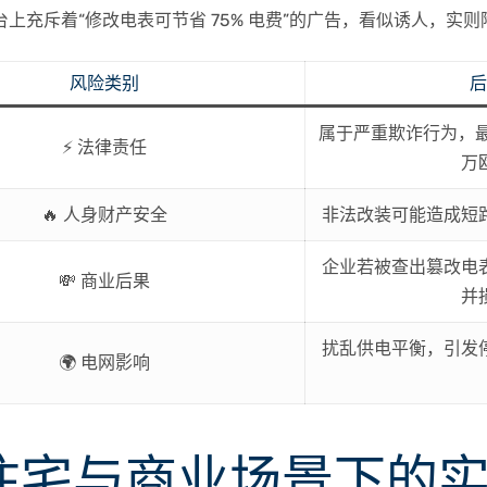
上充斥着“修改电表可节省 75% 电费”的广告，看似诱人，实
风险类别
属于严重欺诈行为，最高可
⚡ 法律责任
万
🔥 人身财产安全
非法改装可能造成短
企业若被查出篡改电
💸 商业后果
并
扰乱供电平衡，引发
🌍 电网影响
 住宅与商业场景下的