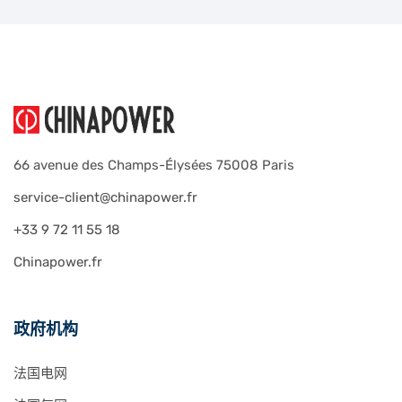
66 avenue des Champs-Élysées 75008 Paris
service-client@chinapower.fr
+33 9 72 11 55 18
Chinapower.fr
政府机构
法国电网